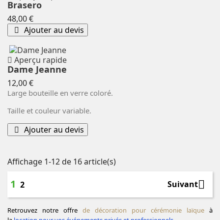
Brasero
Prix
48,00 €
Ajouter au devis
Aperçu rapide
Dame Jeanne
Prix
12,00 €
Large bouteille en verre coloré.
Taille et couleur variable.
Ajouter au devis
Affichage 1-12 de 16 article(s)
1

Suivant
2
Retrouvez notre offre
de décoration pour cérémonie laïque
à
la
location pour vos événements privés et professionnels.