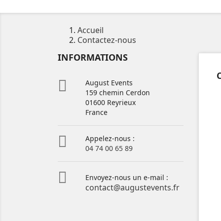
Accueil
Contactez-nous
INFORMATIONS

August Events
159 chemin Cerdon
01600 Reyrieux
France

Appelez-nous :
04 74 00 65 89

Envoyez-nous un e-mail :
contact@augustevents.fr