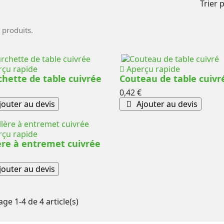
Trier p
4 produits.
çu rapide
Aperçu rapide
chette de table cuivrée
Couteau de table cuivr
Prix
0,42 €
outer au devis
Ajouter au devis
çu rapide
ère à entremet cuivrée
outer au devis
age 1-4 de 4 article(s)