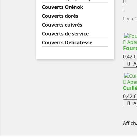
Couverts Orénok
Couverts dorés
Il y a 
Couverts cuivrés
Couverts de service
Aper
Couverts Delicatesse
Four
Prix
0,42 €
Aj
Aper
Cuill
Prix
0,42 €
Aj
Affich