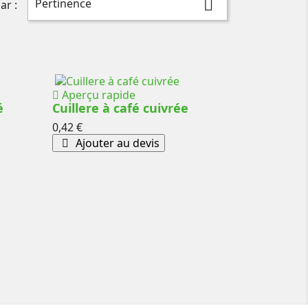
Pertinence

ar :
Aperçu rapide
é
Cuillere à café cuivrée
Prix
0,42 €
Ajouter au devis