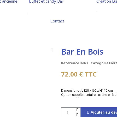
et ancienne
Buffet et candy Bar
Création L
Contact
Bar En Bois
Référence
BAR3
Catégorie
Bièr
72,00 €
TTC
Dimensions : L120 x l60 x H110 cm
Option supplémentaire : cache en boi
Ajouter au dev