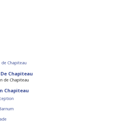
 de Chapiteau
 De Chapiteau
n Chapiteau
ception
 Barnum
ade