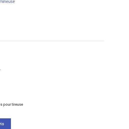
umineuse
e
s pour tireuse
is