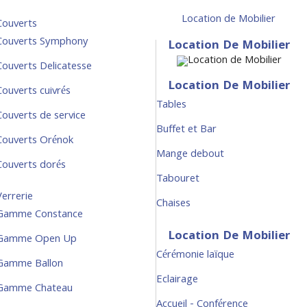
Location de Mobilier
Couverts
Couverts Symphony
Location De Mobilier
Couverts Delicatesse
Location De Mobilier
Couverts cuivrés
Tables
Couverts de service
Buffet et Bar
Couverts Orénok
Mange debout
Couverts dorés
Tabouret
Verrerie
Chaises
Gamme Constance
Location De Mobilier
Gamme Open Up
Cérémonie laïque
Gamme Ballon
Eclairage
Gamme Chateau
Accueil - Conférence