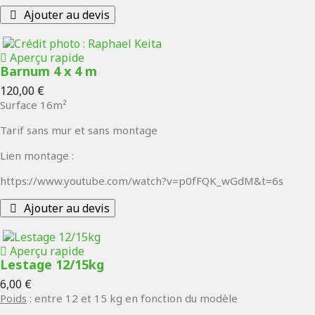
Ajouter au devis
Aperçu rapide
Barnum 4 x 4 m
Prix
120,00 €
Surface 16m²
Tarif sans mur et sans montage
Lien montage :
https://www.youtube.com/watch?v=p0fFQK_wGdM&t=6s
Ajouter au devis
Aperçu rapide
Lestage 12/15kg
Prix
6,00 €
Poids
: entre 12 et 15 kg en fonction du modèle