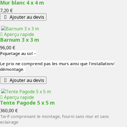
Mur blanc 4 x 4 m
Prix
7,20 €
Ajouter au devis
Aperçu rapide
Barnum 3 x 3 m
Prix
96,00 €
P
iquetage au sol –
Le prix ne comprend pas les murs ainsi que l’installation/
démontage.
Ajouter au devis
Aperçu rapide
Tente Pagode 5 x 5 m
Prix
360,00 €
Tarif comprenant le montage, fourni sans mur et sans
eclairage