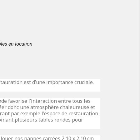
les en location
tauration est d’une importance cruciale.
e favorise l’interaction entre tous les
créer donc une atmosphère chaleureuse et
arant par exemple l'espace de restauration
mbinant plusieurs tables rondes pour
e louer nos
nappes
carrées 2,10 x 2,10 cm