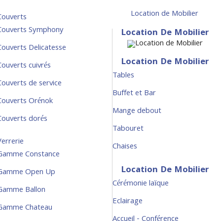
Location de Mobilier
Couverts
Couverts Symphony
Location De Mobilier
Couverts Delicatesse
Location De Mobilier
Couverts cuivrés
Tables
Couverts de service
Buffet et Bar
Couverts Orénok
Mange debout
Couverts dorés
Tabouret
Verrerie
Chaises
Gamme Constance
Location De Mobilier
Gamme Open Up
Cérémonie laïque
Gamme Ballon
Eclairage
Gamme Chateau
Accueil - Conférence